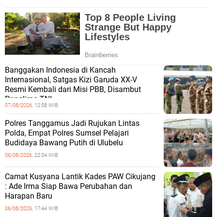
Banggakan Indonesia di Kancah
Internasional, Satgas Kizi Garuda XX-V
Resmi Kembali dari Misi PBB, Disambut
Panglima TNI
07/08/2026,
12:58 WIB
Polres Tanggamus Jadi Rujukan Lintas
Polda, Empat Polres Sumsel Pelajari
Budidaya Bawang Putih di Ulubelu
06/08/2026,
22:34 WIB
Camat Kusyana Lantik Kades PAW Cikujang
: Ade Irma Siap Bawa Perubahan dan
Harapan Baru
06/08/2026,
17:44 WIB