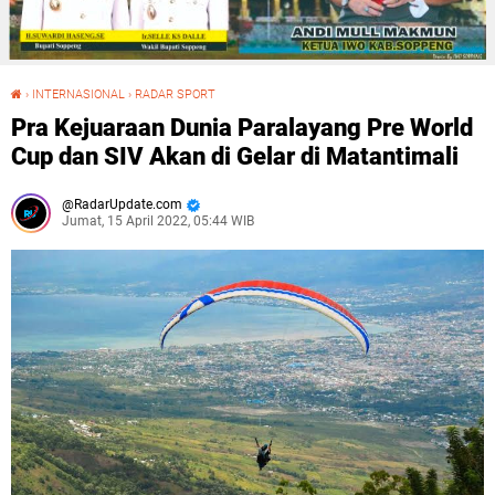
›
INTERNASIONAL
›
RADAR SPORT
Pra Kejuaraan Dunia Paralayang Pre World Cup dan SIV Akan di Gelar di Matantimali
Pra Kejuaraan Dunia Paralayang Pre World
Cup dan SIV Akan di Gelar di Matantimali
RadarUpdate.com
Jumat, 15 April 2022, 05:44 WIB