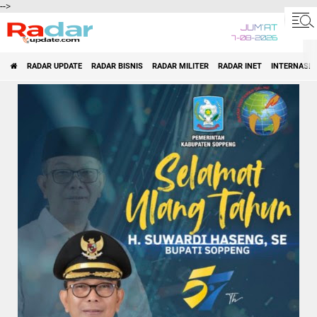
-->
JUM'AT
7-08-2026
RADAR UPDATE
RADAR BISNIS
RADAR MILITER
RADAR INET
INTERNASI