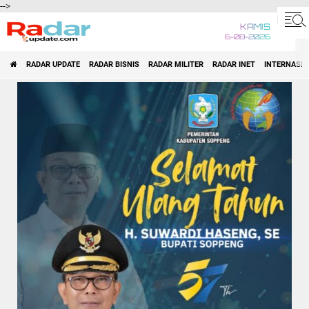
-->
KAMIS
6-08-2026
RADAR UPDATE
RADAR BISNIS
RADAR MILITER
RADAR INET
INTERNASI