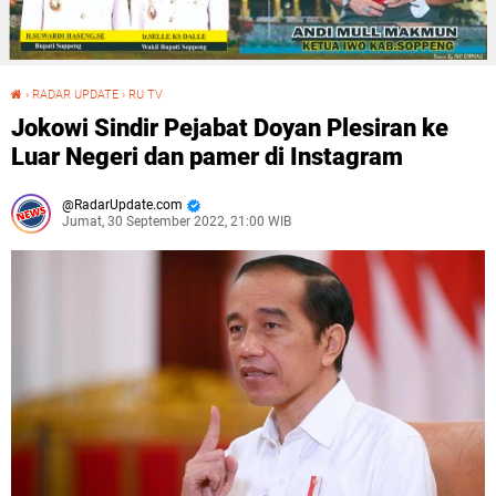
›
RADAR UPDATE
›
RU TV
Jokowi Sindir Pejabat Doyan Plesiran ke Luar Negeri dan pamer di Instagram
Jokowi Sindir Pejabat Doyan Plesiran ke
Luar Negeri dan pamer di Instagram
RadarUpdate.com
Jumat, 30 September 2022, 21:00 WIB