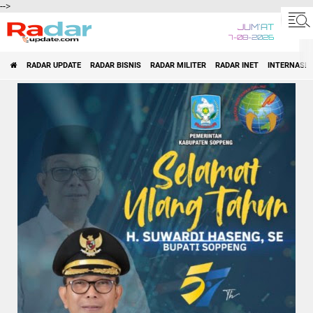
-->
JUM'AT
7-08-2026
RADAR UPDATE
RADAR BISNIS
RADAR MILITER
RADAR INET
INTERNASI