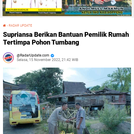
›
RADAR UPDATE
Supriansa Berikan Bantuan Pemilik Rumah Tertimpa Pohon Tumbang
Supriansa Berikan Bantuan Pemilik Rumah
Tertimpa Pohon Tumbang
RadarUpdate.com
Selasa, 15 November 2022, 21:42 WIB