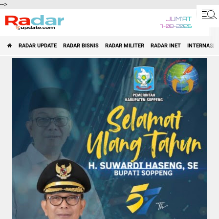
-->
JUM'AT
7-08-2026
RADAR UPDATE
RADAR BISNIS
RADAR MILITER
RADAR INET
INTERNASI