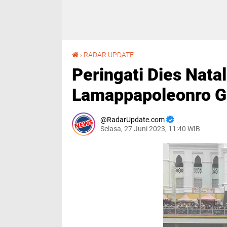
Peringati Dies Natalis ke-2, Universitas Lamappapoleonro Gelar Unipol Fun Walk
›
RADAR UPDATE
Peringati Dies Natal
Lamappapoleonro Ge
RadarUpdate.com
Selasa, 27 Juni 2023, 11:40 WIB