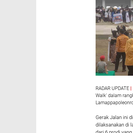
RADAR UPDATE
Walk' dalam rangk
Lamappapoleonro
Gerak Jalan ini 
dilaksanakan di 
dari 6 prodi ya