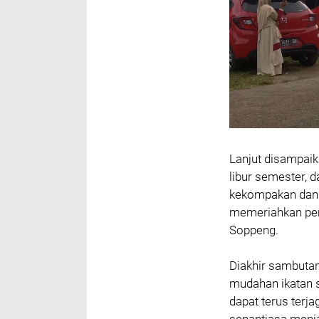
Lanjut disampaik
libur semester,
kekompakan dan 
memeriahkan per
Soppeng.
Diakhir sambuta
mudahan ikatan s
dapat terus terja