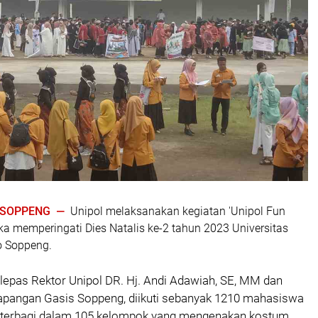
| SOPPENG —
Unipol melaksanakan kegiatan 'Unipol Fun
a memperingati Dies Natalis ke-2 tahun 2023 Universitas
 Soppeng.
dilepas Rektor Unipol DR. Hj. Andi Adawiah, SE, MM dan
lapangan Gasis Soppeng, diikuti sebanyak 1210 mahasiswa
ng terbagi dalam 105 kelompok yang mengenakan kostum