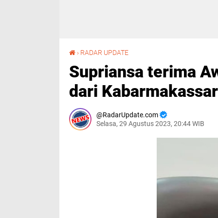
Supriansa terima Award "Tokoh Hukum Sulsel" dari Kabarmakassar
›
RADAR UPDATE
Supriansa terima A
dari Kabarmakassar
RadarUpdate.com
Selasa, 29 Agustus 2023, 20:44 WIB