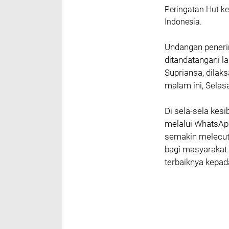
Peringatan Hut k
Indonesia.
Undangan peneri
ditandatangani l
Supriansa, dilak
malam ini, Selas
Di sela-sela kes
melalui WhatsAp
semakin melecut 
bagi masyarakat.
terbaiknya kepad