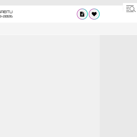
SABTU
8-2026