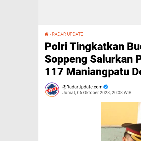
Polri Tingkatkan Budaya Literasi, Kapolres Soppeng Salurkan Puluhan Buku Baca di SDN 117 Maniangpatu Desa Lompulle
›
RADAR UPDATE
Polri Tingkatkan Bu
Soppeng Salurkan P
117 Maniangpatu D
RadarUpdate.com
Jumat, 06 Oktober 2023, 20:08 WIB