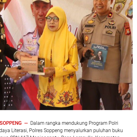
| SOPPENG —
Dalam rangka mendukung Program Polri
aya Literasi, Polres Soppeng menyalurkan puluhan buku