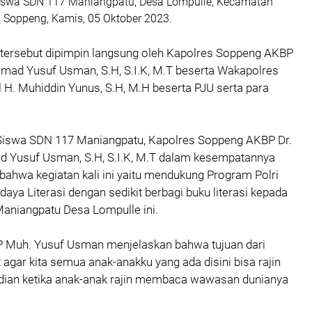
iswa SDN 117 Maniangpatu, Desa Lompulle, Kecamatan
 Soppeng, Kamis, 05 Oktober 2023.
 tersebut dipimpin langsung oleh Kapolres Soppeng AKBP
mad Yusuf Usman, S.H, S.I.K, M.T beserta Wakapolres
H. Muhiddin Yunus, S.H, M.H beserta PJU serta para
Siswa SDN 117 Maniangpatu, Kapolres Soppeng AKBP Dr.
 Yusuf Usman, S.H, S.I.K, M.T dalam kesempatannya
hwa kegiatan kali ini yaitu mendukung Program Polri
aya Literasi dengan sedikit berbagi buku literasi kepada
aniangpatu Desa Lompulle ini.
BP Muh. Yusuf Usman menjelaskan bahwa tujuan dari
 agar kita semua anak-anakku yang ada disini bisa rajin
an ketika anak-anak rajin membaca wawasan dunianya