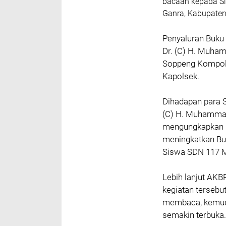
bacaan kepada S
Ganra, Kabupaten
Penyaluran Buku
Dr. (C) H. Muham
Soppeng Kompol 
Kapolsek.
Dihadapan para 
(C) H. Muhammad
mengungkapkan ba
meningkatkan Bud
Siswa SDN 117 M
Lebih lanjut AK
kegiatan tersebut
membaca, kemudi
semakin terbuka.