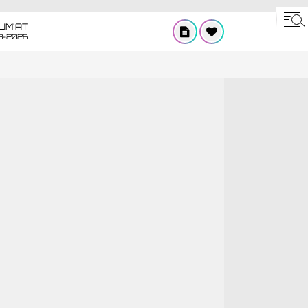
UM'AT
8-2026