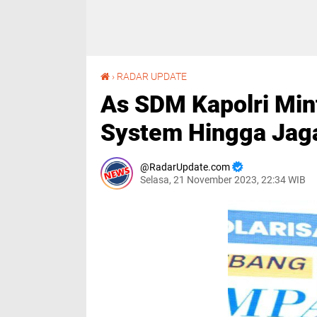
As SDM Kapolri Minta Humas Perkuat Cooling System Hingga Jaga Netralitas Pemilu 2024
›
RADAR UPDATE
As SDM Kapolri Min
System Hingga Jaga
RadarUpdate.com
Selasa, 21 November 2023, 22:34 WIB