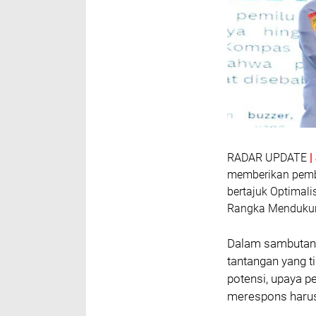
RADAR UPDATE
memberikan pemb
bertajuk Optimali
Rangka Mendukun
Dalam sambutann
tantangan yang t
potensi, upaya 
merespons harus 