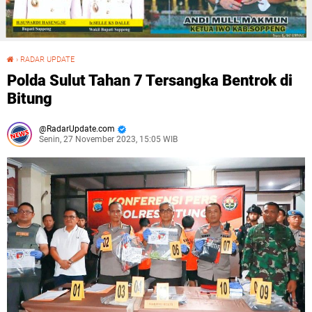
›
RADAR UPDATE
Polda Sulut Tahan 7 Tersangka Bentrok di Bitung
Polda Sulut Tahan 7 Tersangka Bentrok di
Bitung
RadarUpdate.com
Senin, 27 November 2023, 15:05 WIB