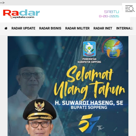
-->
SABTU
8-08-2026
RADAR UPDATE
RADAR BISNIS
RADAR MILITER
RADAR INET
INTERNASI