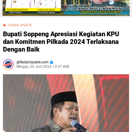
›
RADAR UPDATE
Bupati Soppeng Apresiasi Kegiatan KPU dan Komitmen Pilkada 2024 Terlaksana Dengan Baik
Bupati Soppeng Apresiasi Kegiatan KPU
dan Komitmen Pilkada 2024 Terlaksana
Dengan Baik
RadarUpdate.com
Minggu, 30 Juni 2024, 13:37 WIB