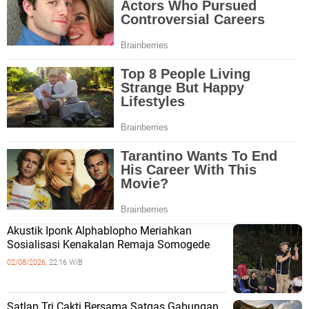
Akustik Iponk Alphablopho Meriahkan
Sosialisasi Kenakalan Remaja Somogede
02/08/2026,
22:16 WIB
Satlap Tri Cakti Bersama Satgas Gabungan