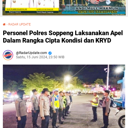
›
RADAR UPDATE
Personel Polres Soppeng Laksanakan Apel Dalam Rangka Cipta Kondisi dan KRYD
Personel Polres Soppeng Laksanakan Apel
Dalam Rangka Cipta Kondisi dan KRYD
RadarUpdate.com
Sabtu, 15 Juni 2024, 23:50 WIB