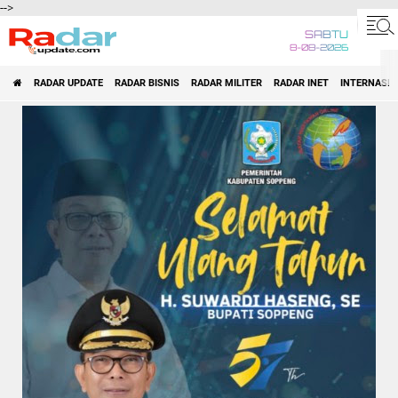
-->
SABTU
8-08-2026
RADAR UPDATE
RADAR BISNIS
RADAR MILITER
RADAR INET
INTERNASI