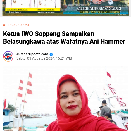
›
RADAR UPDATE
Ketua IWO Soppeng Sampaikan Belasungkawa atas Wafatnya Ani Hammer
Ketua IWO Soppeng Sampaikan
Belasungkawa atas Wafatnya Ani Hammer
RadarUpdate.com
Sabtu, 03 Agustus 2024, 16:21 WIB