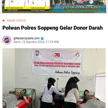
›
RADAR UPDATE
Polwan Polres Soppeng Gelar Donor Darah
Polwan Polres Soppeng Gelar Donor Darah
RadarUpdate.com
Senin, 19 Agustus 2024, 17:18 WIB