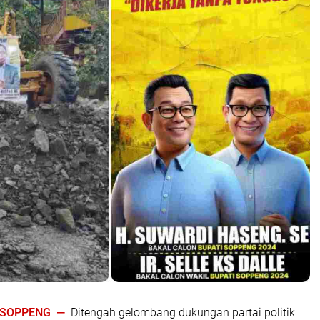
| SOPPENG —
Ditengah gelombang dukungan partai politik