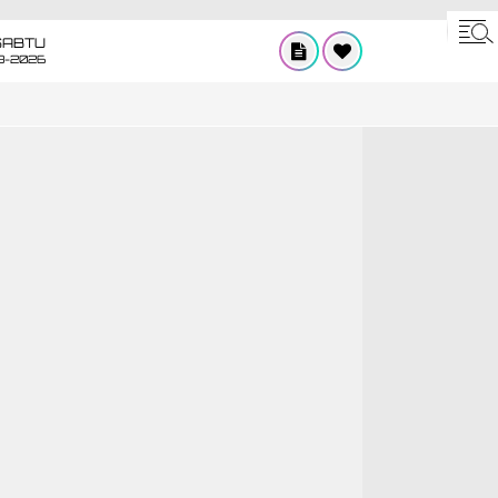
SABTU
8-2026