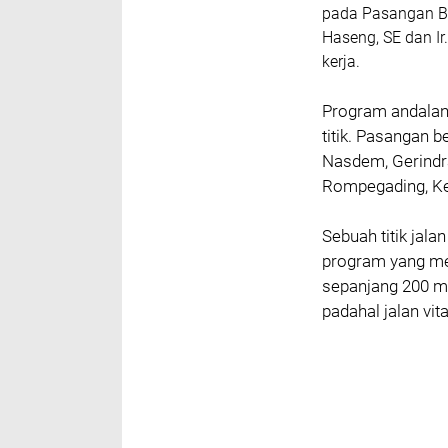
pada Pasangan Ba
Haseng, SE dan Ir
kerja.
Program andalan 
titik. Pasangan 
Nasdem, Gerindra
Rompegading, Ke
Sebuah titik jala
program yang men
sepanjang 200 me
padahal jalan vi