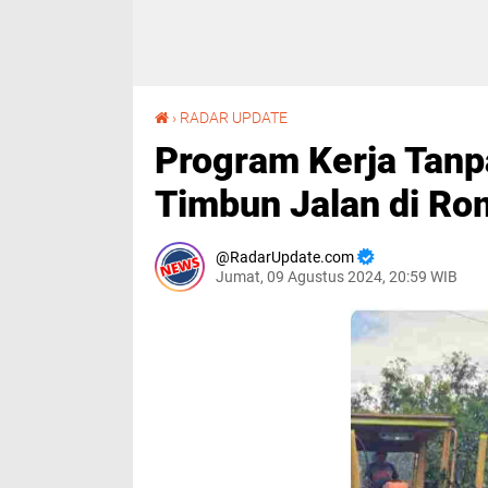
Program Kerja Tanpa Tunggu Kembali Beraksi, Timbun Jalan di Rompegading
›
RADAR UPDATE
Program Kerja Tanp
Timbun Jalan di R
RadarUpdate.com
Jumat, 09 Agustus 2024, 20:59 WIB