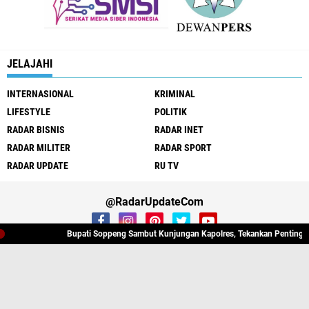
JELAJAHI
INTERNASIONAL
KRIMINAL
LIFESTYLE
POLITIK
RADAR BISNIS
RADAR INET
RADAR MILITER
RADAR SPORT
RADAR UPDATE
RU TV
@RadarUpdateCom
Bupati Soppeng Sambut Kunjungan Kapolres, Tekankan Pentingnya Sinerg
INFO IKLAN
REDAKSI
PEDOMAN SIBER
DISCLAIMER
PRIVACY POLICY
Copyright ©
2026 RadarUpdate.com | Panduan Masa Depan