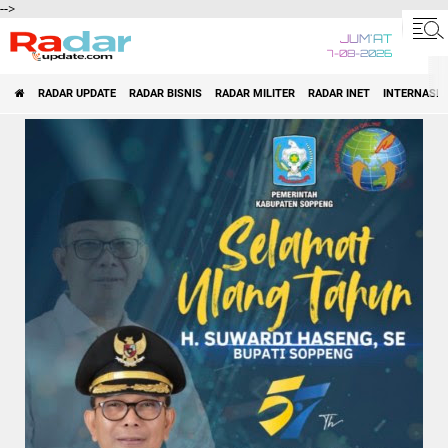
-->
JUM'AT
7-08-2026
RADAR UPDATE
RADAR BISNIS
RADAR MILITER
RADAR INET
INTERNASI