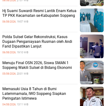
06/08/2026,
21:07 WIB
Hj Suarni Suwardi Resmi Lantik Enam Ketua
TP PKK Kecamatan se-Kabupaten Soppeng
06/08/2026,
19:57 WIB
Polda Sulsel Gelar Rekonstruksi, Kasus
Dugaan Penganiayaan Rusman oleh Andi
Farid Dipastikan Lanjut
06/08/2026,
19:10 WIB
Menuju Final OSN 2026, Siswa SMAN 1
Soppeng Wakili Sulsel di Bidang Ekonomi
05/08/2026,
20:01 WIB
Memasuki Usia 8 Tahun di Bumi
Latemmamala, IWO Soppeng Siapkan
Peringatan Istimewa
04/08/2026,
13:11 WIB