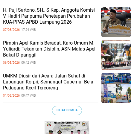
H. Puji Sartono, SH., S.Kep. Anggota Komisi
V, Hadiri Paripurna Penetapan Perubahan
KUA-PPAS APBD Lampung 2026
07/08/2026,
17:24 WIB
Pimpin Apel Kamis Beradat, Karo Umum M.
Yuliardi: Tekankan Disiplin, ASN Malas Apel
Bakal Dipanggil
06/08/2026,
09:42 WIB
UMKM Diusir dari Acara Jalan Sehat di
Lapangan Korpri, Semangat Gubernur Bela
Pedagang Kecil Tercoreng
01/08/2026,
09:47 WIB
LIHAT SEMUA