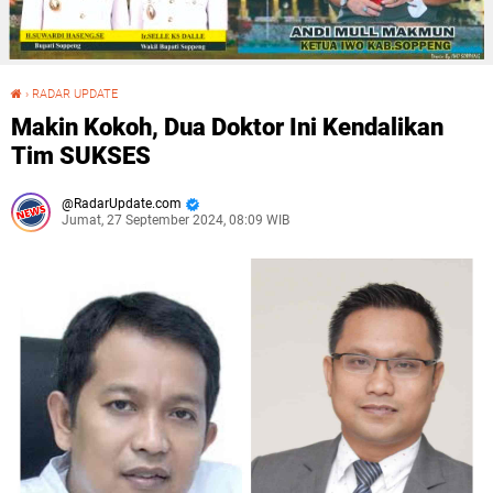
›
RADAR UPDATE
Makin Kokoh, Dua Doktor Ini Kendalikan Tim SUKSES
Makin Kokoh, Dua Doktor Ini Kendalikan
Tim SUKSES
RadarUpdate.com
Jumat, 27 September 2024, 08:09 WIB