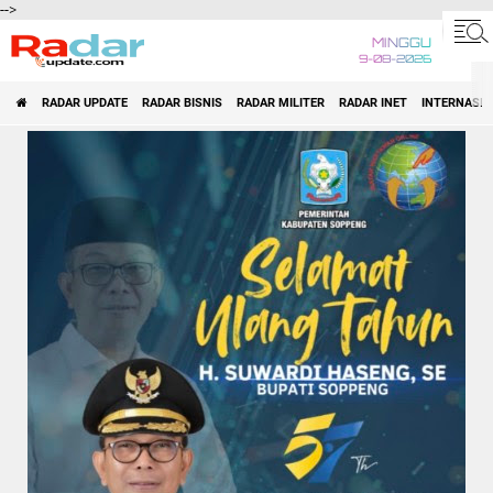
-->
MINGGU
9-08-2026
RADAR UPDATE
RADAR BISNIS
RADAR MILITER
RADAR INET
INTERNASI