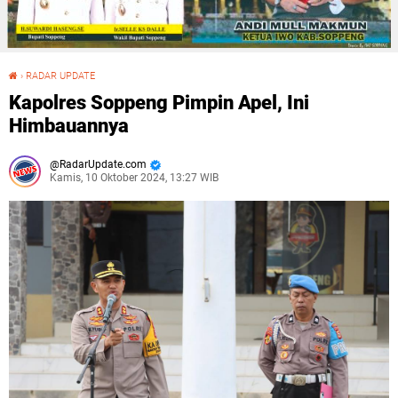
›
RADAR UPDATE
Kapolres Soppeng Pimpin Apel, Ini Himbauannya
Kapolres Soppeng Pimpin Apel, Ini
Himbauannya
RadarUpdate.com
Kamis, 10 Oktober 2024, 13:27 WIB