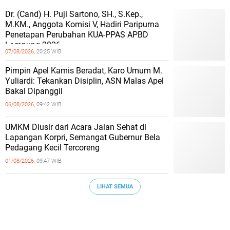
Dr. (Cand) H. Puji Sartono, SH., S.Kep.,
M.KM., Anggota Komisi V, Hadiri Paripurna
Penetapan Perubahan KUA-PPAS APBD
Lampung 2026
07/08/2026,
20:25 WIB
Pimpin Apel Kamis Beradat, Karo Umum M.
Yuliardi: Tekankan Disiplin, ASN Malas Apel
Bakal Dipanggil
06/08/2026,
09:42 WIB
UMKM Diusir dari Acara Jalan Sehat di
Lapangan Korpri, Semangat Gubernur Bela
Pedagang Kecil Tercoreng
01/08/2026,
09:47 WIB
LIHAT SEMUA