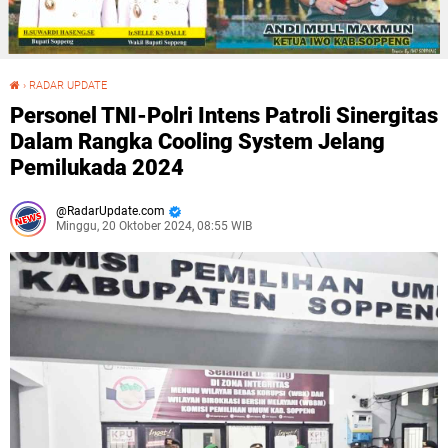
›
RADAR UPDATE
Personel TNI-Polri Intens Patroli Sinergitas Dalam Rangka Cooling System Jelang Pemilukada 2024
Personel TNI-Polri Intens Patroli Sinergitas
Dalam Rangka Cooling System Jelang
Pemilukada 2024
RadarUpdate.com
Minggu, 20 Oktober 2024, 08:55 WIB