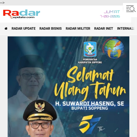
-->
JUM'AT
7-08-2026
RADAR UPDATE
RADAR BISNIS
RADAR MILITER
RADAR INET
INTERNASI