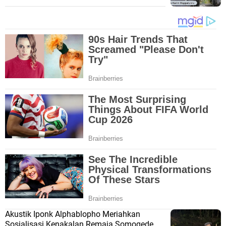
Akustik Iponk Alphablopho Meriahkan
Sosialisasi Kenakalan Remaja Somogede