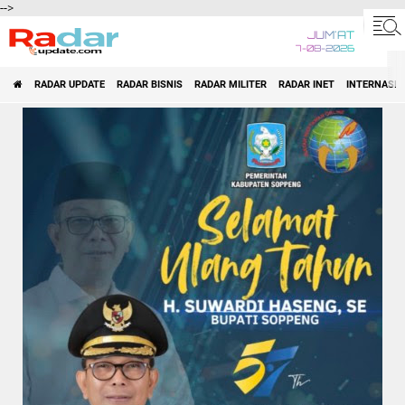
-->
JUM'AT
7-08-2026
RADAR UPDATE
RADAR BISNIS
RADAR MILITER
RADAR INET
INTERNASI