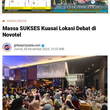
›
RADAR UPDATE
Massa SUKSES Kuasai Lokasi Debat di Novotel
Massa SUKSES Kuasai Lokasi Debat di
Novotel
RadarUpdate.com
Jumat, 08 November 2024, 19:35 WIB