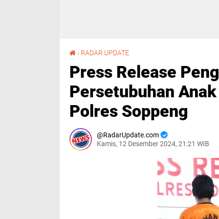
Press Release Pengungkapan Kasus Persetubuhan Anak Dibawah Umur Digelar Polres Soppeng
›
RADAR UPDATE
Press Release Pen
Persetubuhan Anak
Polres Soppeng
RadarUpdate.com
Kamis, 12 Desember 2024, 21:21 WIB