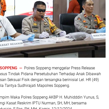
| SOPPENG —
Polres Soppeng menggelar Press Release
sus Tindak Pidana Persetubuhan Terhadap Anak Dibawah
an Seksual Fisik dengan tersangka berinisial Lel. HR (49)
la Tantya Sudhirajati Mapolres Soppeng.
pimpim Waka Polres Soppeng AKBP H. Muhidddin Yunus, S,
ngi Kasat Reskrim IPTU Nurman, SH, MH, bersama
usain, S.Sos, SH, MH. Kamis, 12/12/2024.