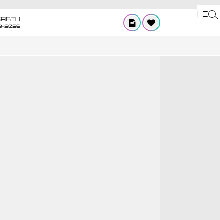
SABTU
8-2026