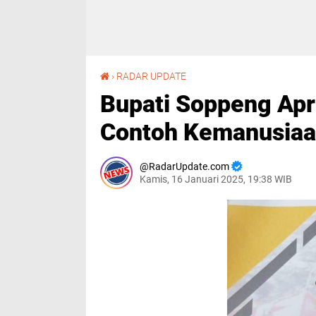
Bupati Soppeng Apresiasi Kepedulian IWO, Contoh Kemanusiaan Sejati
›
RADAR UPDATE
Bupati Soppeng Apr
Contoh Kemanusiaan
RadarUpdate.com
Kamis, 16 Januari 2025, 19:38 WIB