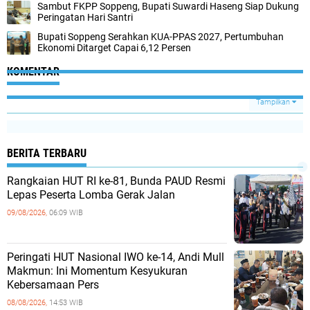
Sambut FKPP Soppeng, Bupati Suwardi Haseng Siap Dukung
Peringatan Hari Santri
Bupati Soppeng Serahkan KUA-PPAS 2027, Pertumbuhan
Ekonomi Ditarget Capai 6,12 Persen
KOMENTAR
Tampilkan
BERITA TERBARU
Rangkaian HUT RI ke-81, Bunda PAUD Resmi
Lepas Peserta Lomba Gerak Jalan
09/08/2026,
06:09 WIB
Peringati HUT Nasional IWO ke-14, Andi Mull
Makmun: Ini Momentum Kesyukuran
Kebersamaan Pers
08/08/2026,
14:53 WIB