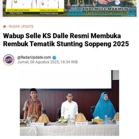
›
RADAR UPDATE
Wabup Selle KS Dalle Resmi Membuka Rembuk Tematik Stunting Soppeng 2025
Wabup Selle KS Dalle Resmi Membuka
Rembuk Tematik Stunting Soppeng 2025
RadarUpdate.com
Jumat, 08 Agustus 2025, 18:34 WIB