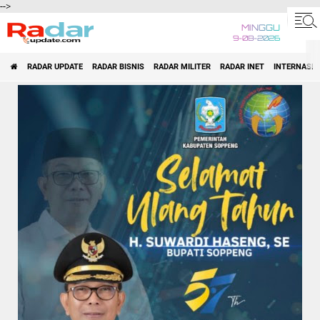
-->
MINGGU
9-08-2026
RADAR UPDATE
RADAR BISNIS
RADAR MILITER
RADAR INET
INTERNASI