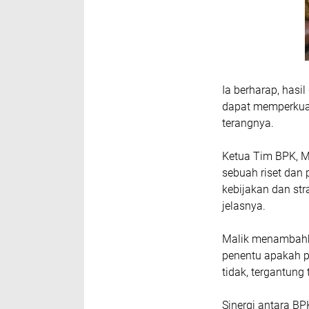
Ia berharap, hasi
dapat memperkua
terangnya.
Ketua Tim BPK, M
sebuah riset dan 
kebijakan dan st
jelasnya.
Malik menambahka
penentu apakah pr
tidak, tergantun
Sinergi antara B