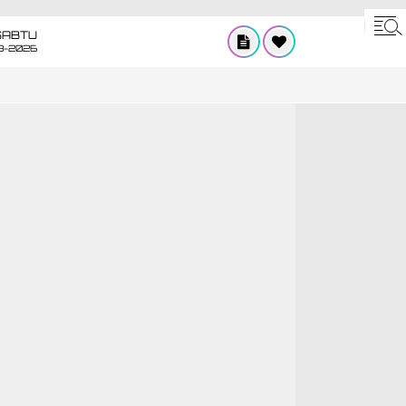
SABTU
8-2026