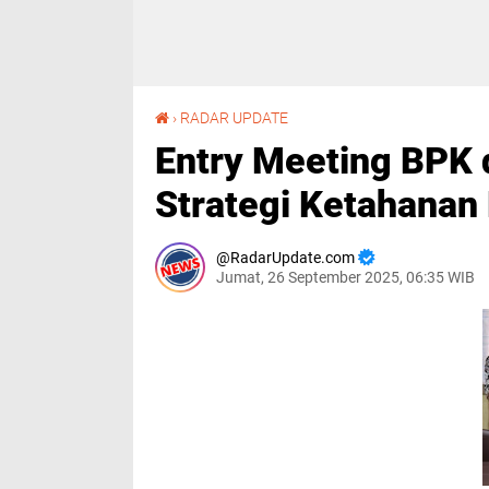
Entry Meeting BPK di Soppeng, Fokus pada Strategi Ketahanan Pangan 2020-2025
›
RADAR UPDATE
Entry Meeting BPK 
Strategi Ketahana
RadarUpdate.com
Jumat, 26 September 2025, 06:35 WIB