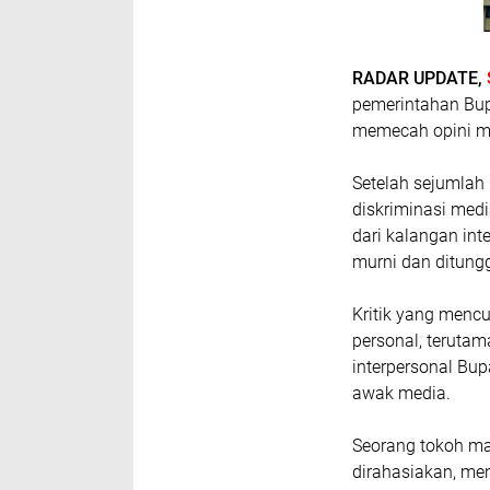
RADAR UPDATE, ​
pemerintahan Bup
memecah opini m
Setelah sejumlah 
diskriminasi medi
dari kalangan int
murni dan ditung
​Kritik yang menc
personal, terutam
interpersonal Bu
awak media.
​Seorang tokoh m
dirahasiakan, men