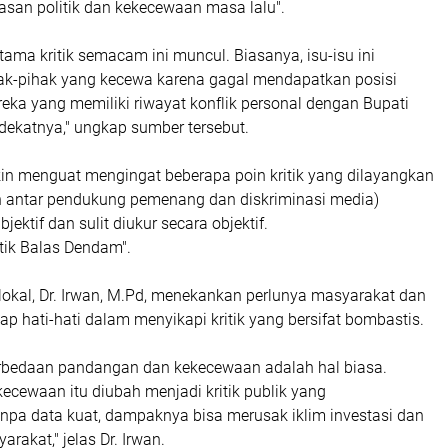
asan politik dan kekecewaan masa lalu".
ertama kritik semacam ini muncul. Biasanya, isu-isu ini
hak-pihak yang kecewa karena gagal mendapatkan posisi
reka yang memiliki riwayat konflik personal dengan Bupati
rdekatnya," ungkap sumber tersebut.
kin menguat mengingat beberapa poin kritik yang dilayangkan
n antar pendukung pemenang dan diskriminasi media)
bjektif dan sulit diukur secara objektif.
itik Balas Dendam".
 lokal, Dr. Irwan, M.Pd, menekankan perlunya masyarakat dan
ap hati-hati dalam menyikapi kritik yang bersifat bombastis.
 perbedaan pandangan dan kekecewaan adalah hal biasa.
ecewaan itu diubah menjadi kritik publik yang
anpa data kuat, dampaknya bisa merusak iklim investasi dan
rakat," jelas Dr. Irwan.