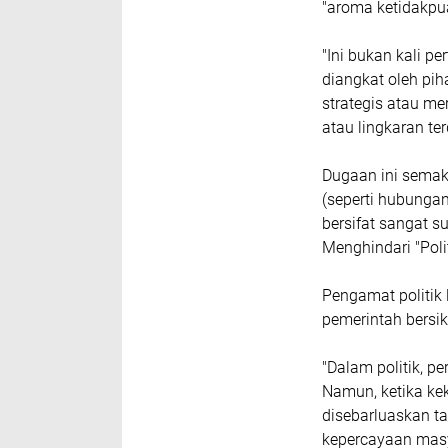
"aroma ketidakpu
​"Ini bukan kali p
diangkat oleh pi
strategis atau me
atau lingkaran te
​Dugaan ini sema
(seperti hubunga
bersifat sangat su
​Menghindari "Pol
​Pengamat politik
pemerintah bersik
​"Dalam politik,
Namun, ketika kek
disebarluaskan t
kepercayaan masya