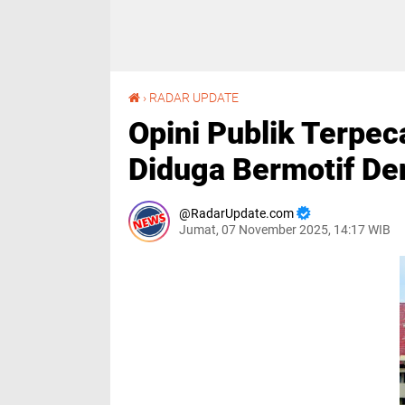
Opini Publik Terpecah, Kritik Bupati Soppeng Diduga Bermotif Dendam Pribadi
›
RADAR UPDATE
Opini Publik Terpec
Diduga Bermotif De
RadarUpdate.com
Jumat, 07 November 2025, 14:17 WIB