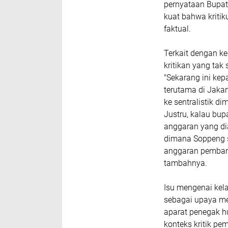
pernyataan Bupat
kuat bahwa kritik
faktual.
Terkait dengan ke
kritikan yang tak
"Sekarang ini kep
terutama di Jaka
ke sentralistik d
Justru, kalau bup
anggaran yang dia
dimana Soppeng s
anggaran pembang
tambahnya.
​Isu mengenai kel
sebagai upaya me
aparat penegak hu
konteks kritik pe