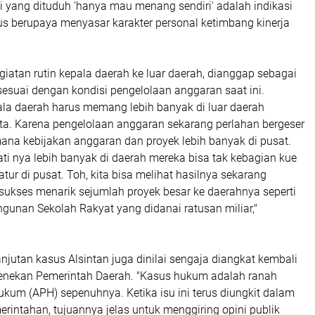
i yang dituduh 'hanya mau menang sendiri' adalah indikasi
us berupaya menyasar karakter personal ketimbang kinerja
giatan rutin kepala daerah ke luar daerah, dianggap sebagai
 sesuai dengan kondisi pengelolaan anggaran saat ini.
ala daerah harus memang lebih banyak di luar daerah
rta. Karena pengelolaan anggaran sekarang perlahan bergeser
imana kebijakan anggaran dan proyek lebih banyak di pusat.
ati nya lebih banyak di daerah mereka bisa tak kebagian kue
tur di pusat. Toh, kita bisa melihat hasilnya sekarang
ukses menarik sejumlah proyek besar ke daerahnya seperti
unan Sekolah Rakyat yang didanai ratusan miliar,"
anjutan kasus Alsintan juga dinilai sengaja diangkat kembali
nekan Pemerintah Daerah. ​"Kasus hukum adalah ranah
kum (APH) sepenuhnya. Ketika isu ini terus diungkit dalam
merintahan, tujuannya jelas untuk menggiring opini publik