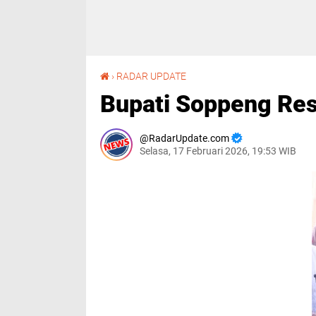
Bupati Soppeng Resmikan Mushallah Al-Amin
›
RADAR UPDATE
Bupati Soppeng Re
RadarUpdate.com
Selasa, 17 Februari 2026, 19:53 WIB