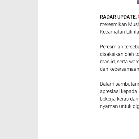
RADAR UPDATE.
meresmikan Musha
Kecamatan Liliril
Peresmian terseb
disaksikan oleh 
masjid, serta wa
dan kebersamaan
Dalam sambutann
apresiasi kepada
bekerja keras dan
nyaman untuk di