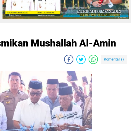
smikan Mushallah Al-Amin
Komentar (
)