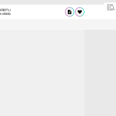
SABTU
8-2026