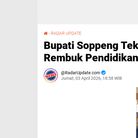
Bupati Soppeng Tekankan Pemerataan Guru di Rembuk Pendidikan
›
RADAR UPDATE
Bupati Soppeng Tek
Rembuk Pendidika
RadarUpdate.com
Jumat, 03 April 2026, 18:58 WIB