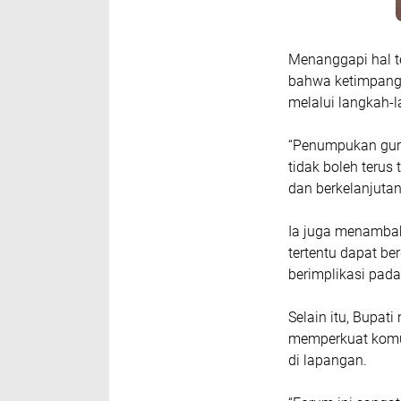
Menanggapi hal t
bahwa ketimpangan
melalui langkah-l
“Penumpukan guru 
tidak boleh terus 
dan berkelanjutan
Ia juga menambah
tertentu dapat b
berimplikasi pada 
Selain itu, Bupat
memperkuat komun
di lapangan.