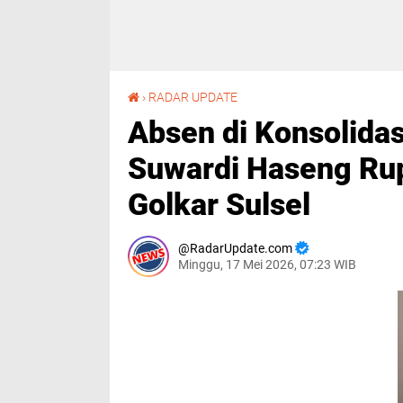
Absen di Konsolidasi Golkar Soppeng, Bupati Suwardi Haseng Rupanya Bertemu Plt Ketua Golkar Sulsel
›
RADAR UPDATE
Absen di Konsolidas
Suwardi Haseng Ru
Golkar Sulsel
RadarUpdate.com
Minggu, 17 Mei 2026, 07:23 WIB