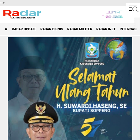
-->
JUM'AT
7-08-2026
RADAR UPDATE
RADAR BISNIS
RADAR MILITER
RADAR INET
INTERNASI