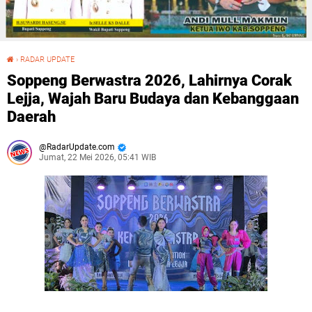
›
RADAR UPDATE
Soppeng Berwastra 2026, Lahirnya Corak Lejja, Wajah Baru Budaya dan Kebanggaan Daerah
Soppeng Berwastra 2026, Lahirnya Corak
Lejja, Wajah Baru Budaya dan Kebanggaan
Daerah
RadarUpdate.com
Jumat, 22 Mei 2026, 05:41 WIB