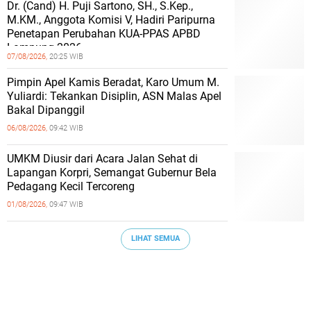
Dr. (Cand) H. Puji Sartono, SH., S.Kep.,
M.KM., Anggota Komisi V, Hadiri Paripurna
Penetapan Perubahan KUA-PPAS APBD
Lampung 2026
07/08/2026,
20:25 WIB
Pimpin Apel Kamis Beradat, Karo Umum M.
Yuliardi: Tekankan Disiplin, ASN Malas Apel
Bakal Dipanggil
06/08/2026,
09:42 WIB
UMKM Diusir dari Acara Jalan Sehat di
Lapangan Korpri, Semangat Gubernur Bela
Pedagang Kecil Tercoreng
01/08/2026,
09:47 WIB
LIHAT SEMUA