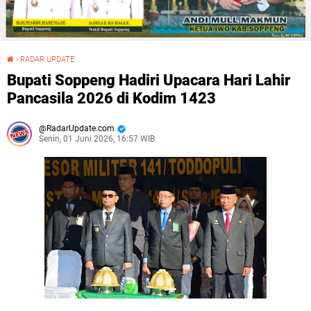
›
RADAR UPDATE
Bupati Soppeng Hadiri Upacara Hari Lahir Pancasila 2026 di Kodim 1423
Bupati Soppeng Hadiri Upacara Hari Lahir
Pancasila 2026 di Kodim 1423
RadarUpdate.com
Senin, 01 Juni 2026, 16:57 WIB