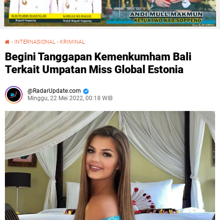
›
INTERNASIONAL
›
KRIMINAL
Begini Tanggapan Kemenkumham Bali Terkait Umpatan Miss Global Estonia
Begini Tanggapan Kemenkumham Bali
Terkait Umpatan Miss Global Estonia
RadarUpdate.com
Minggu, 22 Mei 2022, 00:18 WIB