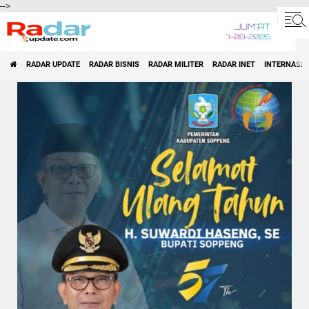
-->
JUM'AT
7-08-2026
RADAR UPDATE
RADAR BISNIS
RADAR MILITER
RADAR INET
INTERNASI