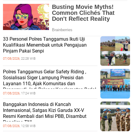
33 Personel Polres Tanggamus Ikuti Uji
Kualifikasi Menembak untuk Pengajuan
Pinjam Pakai Senpi
07/08/2026,
22:28 WIB
Polres Tanggamus Gelar Safety Riding ,
Sosialisasi Siger Lampung Presisi dan
Layanan 110, Ajak Komunitas dan
Pengemudi Jadi Pelopor Keselamatan Berlal
07/08/2026,
17:24 WIB
Banggakan Indonesia di Kancah
Internasional, Satgas Kizi Garuda XX-V
Resmi Kembali dari Misi PBB, Disambut
Panglima TNI
07/08/2026,
12:58 WIB