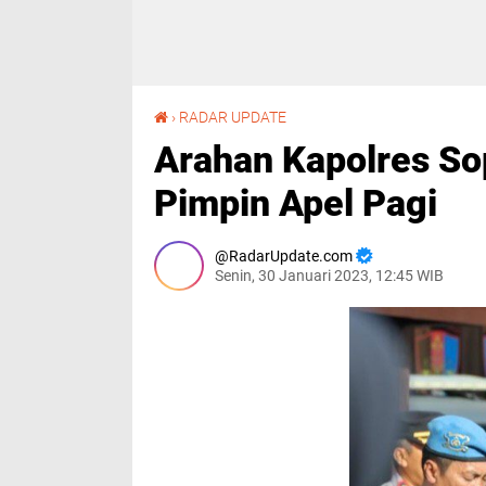
Arahan Kapolres Soppeng Kepada Personil Saat Pimpin Apel Pagi
›
RADAR UPDATE
Arahan Kapolres So
Pimpin Apel Pagi
RadarUpdate.com
Senin, 30 Januari 2023, 12:45 WIB