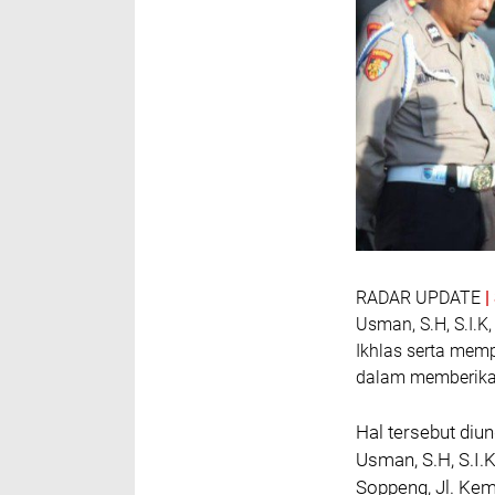
RADAR UPDATE
Usman, S.H, S.I.
Ikhlas serta mem
dalam memberika
Hal tersebut diu
Usman, S.H, S.I
Soppeng, Jl. Kem