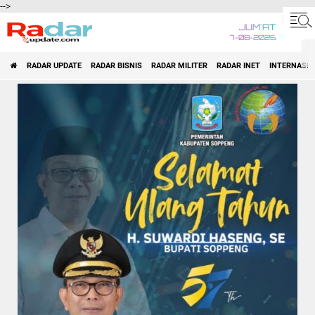
-->
JUM'AT
7-08-2026
RADAR UPDATE
RADAR BISNIS
RADAR MILITER
RADAR INET
INTERNASI