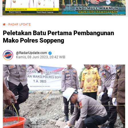
›
RADAR UPDATE
Peletakan Batu Pertama Pembangunan Mako Polres Soppeng
Peletakan Batu Pertama Pembangunan
Mako Polres Soppeng
RadarUpdate.com
Kamis, 08 Juni 2023, 20:42 WIB