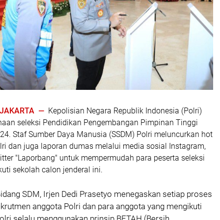
| JAKARTA —
Kepolisian Negara Republik Indonesia (Polri)
naan seleksi Pendidikan Pengembangan Pimpinan Tinggi
024. Staf Sumber Daya Manusia (SSDM) Polri meluncurkan hot
lri dan juga laporan dumas melalui media sosial Instagram,
tter "Laporbang" untuk mempermudah para peserta seleksi
ti sekolah calon jenderal ini.
Bidang SDM, Irjen Dedi Prasetyo menegaskan setiap proses
 rekrutmen anggota Polri dan para anggota yang mengikuti
lri selalu menggunakan prinsip BETAH (Bersih,