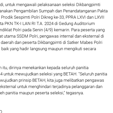
Dedi, untuk mengawali pelaksanaan seleksi Dikbangpimti
ksanakan Pengambilan Sumpah dan Penandatanganan Pakta
i Prodik Sespimti Polri Dikreg ke-33, PPRA LXVI dan LXVII
a PKN TK-I LAN RI T.A. 2024 di Gedung Auditorium
diklat Polri pada Senin (4/9) kemarin. Para peserta yang
bat utama SSDM Polri, pengawas internal dan eksternal di
n daerah dan peserta Dikbangpimti di Satker Mabes Polri
n baik yang hadir langsung maupun mengikuti secara
itu, dirinya menekankan kepada seluruh panitia
4 untuk mewujudkan seleksi yang BETAH. "Seluruh panitia
wujudkan prinsip BETAH, kita juga melibatkan pengawas
 eksternal untuk menghindari terjadinya pelanggaran dan
h panitia maupun peserta seleksi," tegasnya.
WO