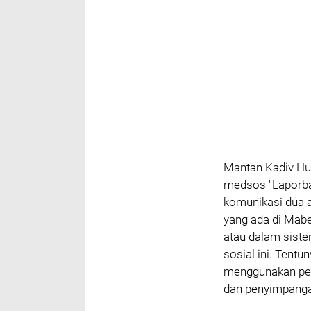
Mantan Kadiv Hum
medsos "Laporban
komunikasi dua ar
yang ada di Mab
atau dalam sist
sosial ini. Tentu
menggunakan pel
dan penyimpanga