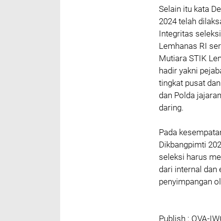
Selain itu kata 
2024 telah dila
Integritas seleks
Lemhanas RI sert
Mutiara STIK Lem
hadir yakni peja
tingkat pusat da
dan Polda jajara
daring.
Pada kesempatan 
Dikbangpimti 202
seleksi harus me
dari internal dan
penyimpangan ole
Publish : OVA-I