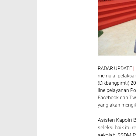
RADAR UPDATE
memulai pelaksa
(Dikbangpimti) 2
line pelayanan Po
Facebook dan Twi
yang akan mengiku
Asisten Kapolri 
seleksi baik itu
sekolah, SSDM Po