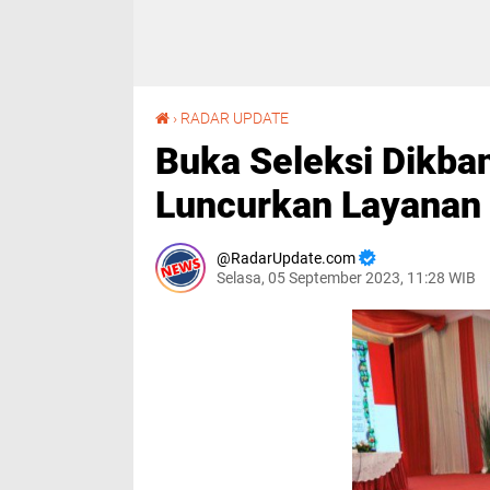
Buka Seleksi Dikbangpimti 2024, SSDM Polri Luncurkan Layanan 'Laporbang'
›
RADAR UPDATE
Buka Seleksi Dikba
Luncurkan Layanan 
RadarUpdate.com
Selasa, 05 September 2023, 11:28 WIB