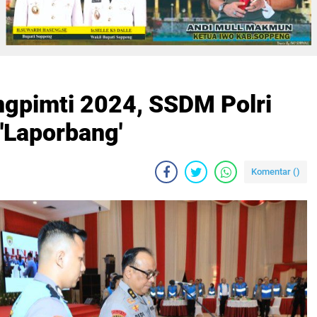
ngpimti 2024, SSDM Polri
'Laporbang'
Komentar (
)