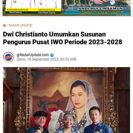
›
RADAR UPDATE
Dwi Christianto Umumkan Susunan Pengurus Pusat IWO Periode 2023-2028
Dwi Christianto Umumkan Susunan
Pengurus Pusat IWO Periode 2023-2028
RadarUpdate.com
Senin, 18 September 2023, 00:35 WIB