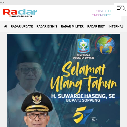
-->
MINGGU
9-08-2026
RADAR UPDATE
RADAR BISNIS
RADAR MILITER
RADAR INET
INTERNASI