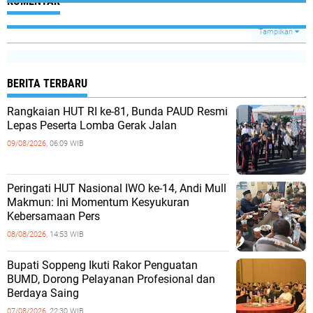
KOMENTAR
Tampilkan
BERITA TERBARU
Rangkaian HUT RI ke-81, Bunda PAUD Resmi
Lepas Peserta Lomba Gerak Jalan
09/08/2026,
06:09 WIB
Peringati HUT Nasional IWO ke-14, Andi Mull
Makmun: Ini Momentum Kesyukuran
Kebersamaan Pers
08/08/2026,
14:53 WIB
Bupati Soppeng Ikuti Rakor Penguatan
BUMD, Dorong Pelayanan Profesional dan
Berdaya Saing
07/08/2026,
22:30 WIB