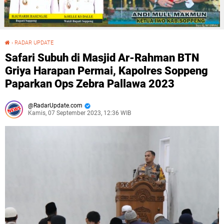
›
RADAR UPDATE
Safari Subuh di Masjid Ar-Rahman BTN Griya Harapan Permai, Kapolres Soppeng Paparkan Ops Zebra Pallawa 2023
Safari Subuh di Masjid Ar-Rahman BTN
Griya Harapan Permai, Kapolres Soppeng
Paparkan Ops Zebra Pallawa 2023
RadarUpdate.com
Kamis, 07 September 2023, 12:36 WIB