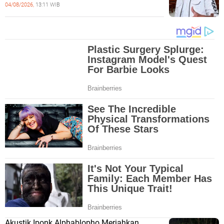
04/08/2026,
13:11 WIB
Akustik Iponk Alphablopho Meriahkan