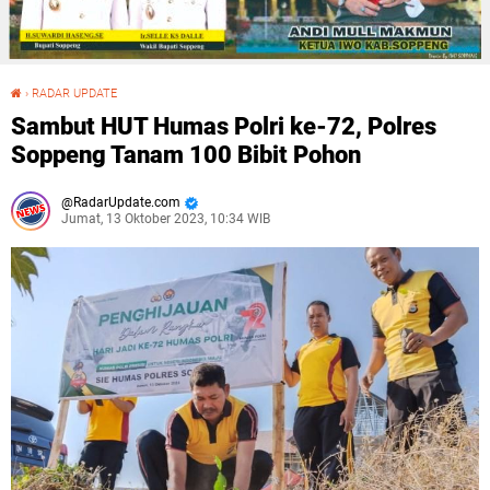
›
RADAR UPDATE
Sambut HUT Humas Polri ke-72, Polres Soppeng Tanam 100 Bibit Pohon
Sambut HUT Humas Polri ke-72, Polres
Soppeng Tanam 100 Bibit Pohon
RadarUpdate.com
Jumat, 13 Oktober 2023, 10:34 WIB