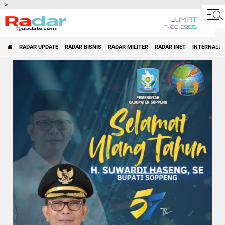
-->
JUM'AT
7-08-2026
RADAR UPDATE
RADAR BISNIS
RADAR MILITER
RADAR INET
INTERNASI