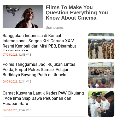
Banggakan Indonesia di Kancah
Internasional, Satgas Kizi Garuda XX-V
Resmi Kembali dari Misi PBB, Disambut
Panglima TNI
07/08/2026,
12:58 WIB
Polres Tanggamus Jadi Rujukan Lintas
Polda, Empat Polres Sumsel Pelajari
Budidaya Bawang Putih di Ulubelu
06/08/2026,
22:34 WIB
Camat Kusyana Lantik Kades PAW Cikujang
: Ade Irma Siap Bawa Perubahan dan
Harapan Baru
06/08/2026,
17:44 WIB