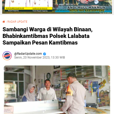
›
RADAR UPDATE
Sambangi Warga di Wilayah Binaan, Bhabinkamtibmas Polsek Lalabata Sampaikan Pesan Kamtibmas
Sambangi Warga di Wilayah Binaan,
Bhabinkamtibmas Polsek Lalabata
Sampaikan Pesan Kamtibmas
RadarUpdate.com
Senin, 20 November 2023, 13:30 WIB