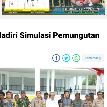
adiri Simulasi Pemungutan
Komentar (
)