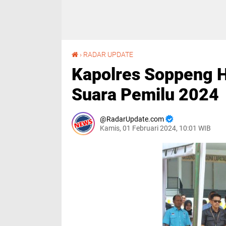
Kapolres Soppeng Hadiri Simulasi Pemungutan Suara Pemilu 2024
›
RADAR UPDATE
Kapolres Soppeng H
Suara Pemilu 2024
RadarUpdate.com
Kamis, 01 Februari 2024, 10:01 WIB