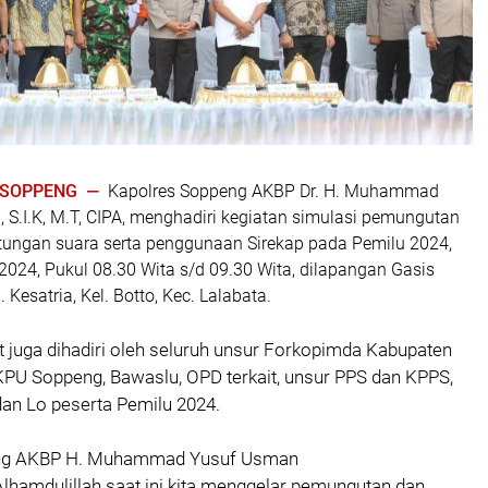
| SOPPENG —
Kapolres Soppeng AKBP Dr. H. Muhammad
 S.I.K, M.T, CIPA, menghadiri kegiatan simulasi pemungutan
tungan suara serta penggunaan Sirekap pada Pemilu 2024,
2024, Pukul 08.30 Wita s/d 09.30 Wita, dilapangan Gasis
Kesatria, Kel. Botto, Kec. Lalabata.
t juga dihadiri oleh seluruh unsur Forkopimda Kabupaten
PU Soppeng, Bawaslu, OPD terkait, unsur PPS dan KPPS,
 dan Lo peserta Pemilu 2024.
ng AKBP H. Muhammad Yusuf Usman
hamdulillah saat ini kita menggelar pemungutan dan