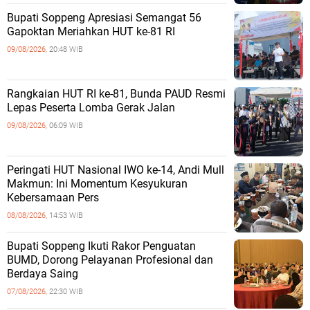
Bupati Soppeng Apresiasi Semangat 56
Gapoktan Meriahkan HUT ke-81 RI
09/08/2026,
20:48 WIB
Rangkaian HUT RI ke-81, Bunda PAUD Resmi
Lepas Peserta Lomba Gerak Jalan
09/08/2026,
06:09 WIB
Peringati HUT Nasional IWO ke-14, Andi Mull
Makmun: Ini Momentum Kesyukuran
Kebersamaan Pers
08/08/2026,
14:53 WIB
Bupati Soppeng Ikuti Rakor Penguatan
BUMD, Dorong Pelayanan Profesional dan
Berdaya Saing
07/08/2026,
22:30 WIB