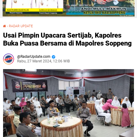
›
RADAR UPDATE
Usai Pimpin Upacara Sertijab, Kapolres Buka Puasa Bersama di Mapolres Soppeng
Usai Pimpin Upacara Sertijab, Kapolres
Buka Puasa Bersama di Mapolres Soppeng
RadarUpdate.com
Rabu, 27 Maret 2024, 12:06 WIB