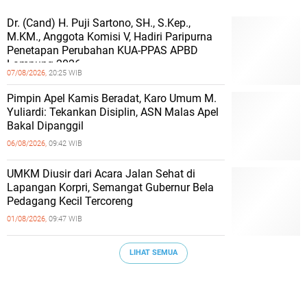
Dr. (Cand) H. Puji Sartono, SH., S.Kep.,
M.KM., Anggota Komisi V, Hadiri Paripurna
Penetapan Perubahan KUA-PPAS APBD
Lampung 2026
07/08/2026,
20:25 WIB
Pimpin Apel Kamis Beradat, Karo Umum M.
Yuliardi: Tekankan Disiplin, ASN Malas Apel
Bakal Dipanggil
06/08/2026,
09:42 WIB
UMKM Diusir dari Acara Jalan Sehat di
Lapangan Korpri, Semangat Gubernur Bela
Pedagang Kecil Tercoreng
01/08/2026,
09:47 WIB
LIHAT SEMUA