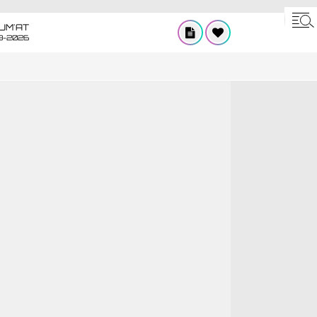
UM'AT
8-2026