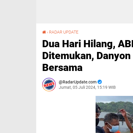
Dua Hari Hilang, ABK KM Cahaya Madinah Ditemukan, Danyon Ichsan: Keberhasilan Bersama
›
RADAR UPDATE
Dua Hari Hilang, A
Ditemukan, Danyon 
Bersama
RadarUpdate.com
Jumat, 05 Juli 2024, 15:19 WIB