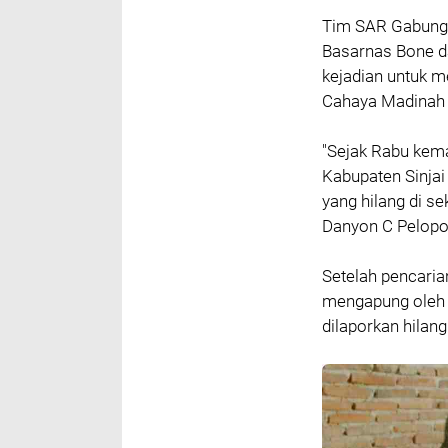
Tim SAR Gabungan
Basarnas Bone da
kejadian untuk m
Cahaya Madinah 
"Sejak Rabu kem
Kabupaten Sinja
yang hilang di se
Danyon C Pelopo
Setelah pencaria
mengapung oleh n
dilaporkan hilang