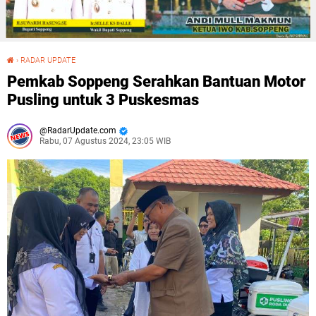
›
RADAR UPDATE
Pemkab Soppeng Serahkan Bantuan Motor Pusling untuk 3 Puskesmas
Pemkab Soppeng Serahkan Bantuan Motor
Pusling untuk 3 Puskesmas
RadarUpdate.com
Rabu, 07 Agustus 2024, 23:05 WIB