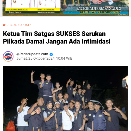
›
RADAR UPDATE
Ketua Tim Satgas SUKSES Serukan Pilkada Damai Jangan Ada Intimidasi
Ketua Tim Satgas SUKSES Serukan
Pilkada Damai Jangan Ada Intimidasi
RadarUpdate.com
Jumat, 25 Oktober 2024, 10:04 WIB