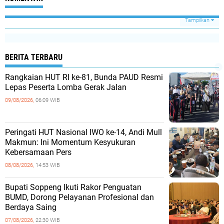
Tampilkan
BERITA TERBARU
Rangkaian HUT RI ke-81, Bunda PAUD Resmi
Lepas Peserta Lomba Gerak Jalan
09/08/2026,
06:09 WIB
Peringati HUT Nasional IWO ke-14, Andi Mull
Makmun: Ini Momentum Kesyukuran
Kebersamaan Pers
08/08/2026,
14:53 WIB
Bupati Soppeng Ikuti Rakor Penguatan
BUMD, Dorong Pelayanan Profesional dan
Berdaya Saing
07/08/2026,
22:30 WIB