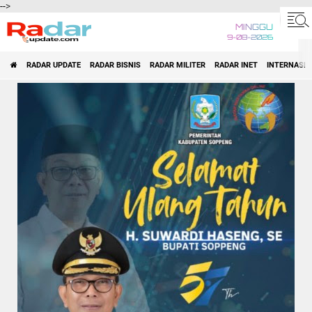
-->
MINGGU
9-08-2026
RADAR UPDATE
RADAR BISNIS
RADAR MILITER
RADAR INET
INTERNASI