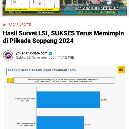
›
RADAR UPDATE
Hasil Survei LSI, SUKSES Terus Memimpin di Pilkada Soppeng 2024
Hasil Survei LSI, SUKSES Terus Memimpin
di Pilkada Soppeng 2024
RadarUpdate.com
Sabtu, 23 November 2024, 11:12 WIB