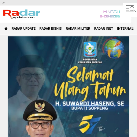
-->
MINGGU
9-08-2026
RADAR UPDATE
RADAR BISNIS
RADAR MILITER
RADAR INET
INTERNASI