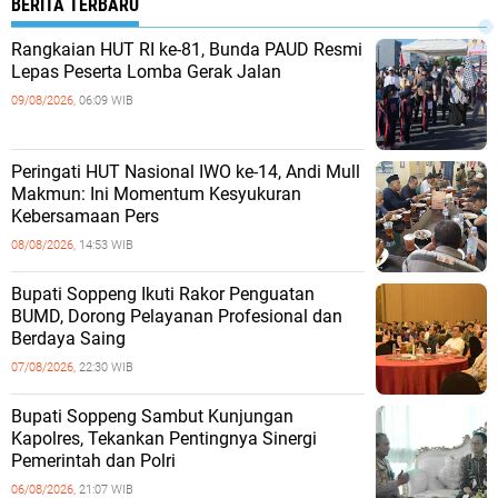
BERITA TERBARU
Rangkaian HUT RI ke-81, Bunda PAUD Resmi
Lepas Peserta Lomba Gerak Jalan
09/08/2026,
06:09 WIB
Peringati HUT Nasional IWO ke-14, Andi Mull
Makmun: Ini Momentum Kesyukuran
Kebersamaan Pers
08/08/2026,
14:53 WIB
Bupati Soppeng Ikuti Rakor Penguatan
BUMD, Dorong Pelayanan Profesional dan
Berdaya Saing
07/08/2026,
22:30 WIB
Bupati Soppeng Sambut Kunjungan
Kapolres, Tekankan Pentingnya Sinergi
Pemerintah dan Polri
06/08/2026,
21:07 WIB