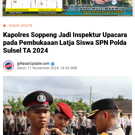
›
RADAR UPDATE
Kapolres Soppeng Jadi Inspektur Upacara pada Pembukaaan Latja Siswa SPN Polda Sulsel TA 2024
Kapolres Soppeng Jadi Inspektur Upacara
pada Pembukaaan Latja Siswa SPN Polda
Sulsel TA 2024
RadarUpdate.com
Senin, 11 November 2024, 18:45 WIB