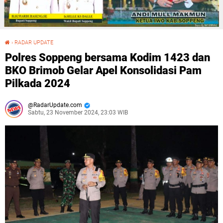
›
RADAR UPDATE
Polres Soppeng bersama Kodim 1423 dan BKO Brimob Gelar Apel Konsolidasi Pam Pilkada 2024
Polres Soppeng bersama Kodim 1423 dan
BKO Brimob Gelar Apel Konsolidasi Pam
Pilkada 2024
RadarUpdate.com
Sabtu, 23 November 2024, 23:03 WIB