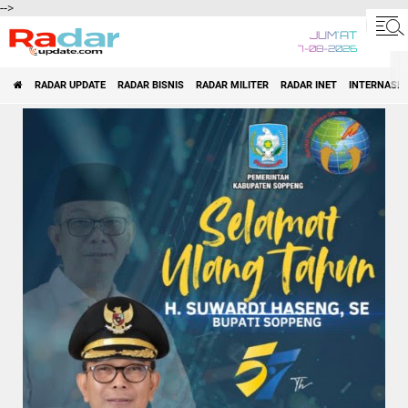
-->
JUM'AT
7-08-2026
RADAR UPDATE
RADAR BISNIS
RADAR MILITER
RADAR INET
INTERNASI