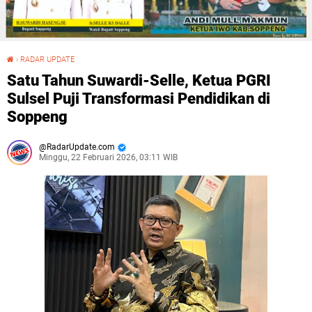
›
RADAR UPDATE
Satu Tahun Suwardi-Selle, Ketua PGRI Sulsel Puji Transformasi Pendidikan di Soppeng
Satu Tahun Suwardi-Selle, Ketua PGRI
Sulsel Puji Transformasi Pendidikan di
Soppeng
RadarUpdate.com
Minggu, 22 Februari 2026, 03:11 WIB