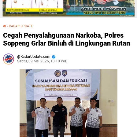
›
RADAR UPDATE
Cegah Penyalahgunaan Narkoba, Polres Soppeng Grlar Binluh di Lingkungan Rutan
Cegah Penyalahgunaan Narkoba, Polres
Soppeng Grlar Binluh di Lingkungan Rutan
RadarUpdate.com
Sabtu, 09 Mei 2026, 13:10 WIB