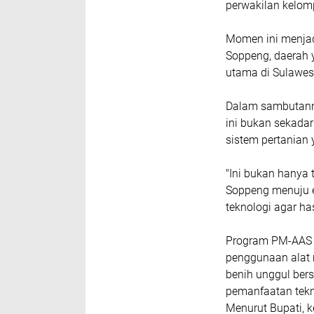
perwakilan kelom
Momen ini menjadi
Soppeng, daerah 
utama di Sulawesi
Dalam sambutann
ini bukan sekada
sistem pertanian y
"Ini bukan hanya 
Soppeng menuju e
teknologi agar ha
Program PM-AAS me
penggunaan alat 
benih unggul bers
pemanfaatan tekn
Menurut Bupati, k