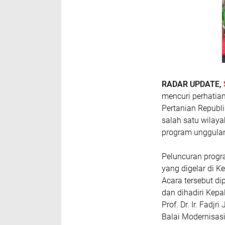
RADAR UPDATE,
mencuri perhatian
Pertanian Republi
salah satu wilay
program unggulan
Peluncuran progra
yang digelar di K
Acara tersebut di
dan dihadiri Kep
Prof. Dr. Ir. Fadjr
Balai Modernisasi