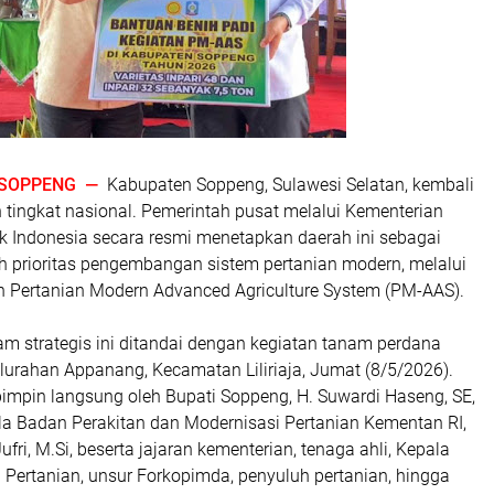
SOPPENG —
Kabupaten Soppeng, Sulawesi Selatan, kembali
 tingkat nasional. Pemerintah pusat melalui Kementerian
k Indonesia secara resmi menetapkan daerah ini sebagai
ah prioritas pengembangan sistem pertanian modern, melalui
 Pertanian Modern Advanced Agriculture System (PM-AAS).
m strategis ini ditandai dengan kegiatan tanam perdana
elurahan Appanang, Kecamatan Liliriaja, Jumat (8/5/2026).
pimpin langsung oleh Bupati Soppeng, H. Suwardi Haseng, SE,
ala Badan Perakitan dan Modernisasi Pertanian Kementan RI,
i Jufri, M.Si, beserta jajaran kementerian, tenaga ahli, Kepala
 Pertanian, unsur Forkopimda, penyuluh pertanian, hingga