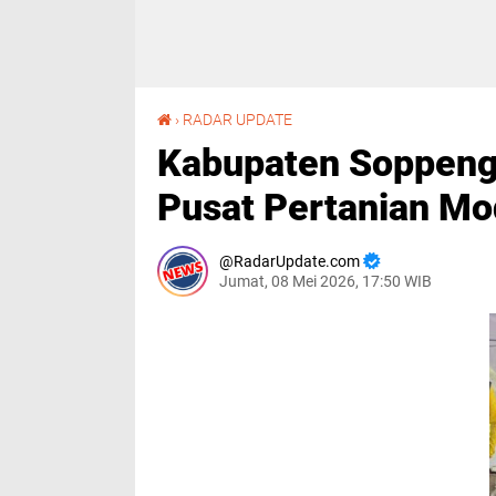
Kabupaten Soppeng Ditunjuk Kementan Jadi Pusat Pertanian Modern Nasional
›
RADAR UPDATE
Kabupaten Soppeng
Pusat Pertanian Mo
RadarUpdate.com
Jumat, 08 Mei 2026, 17:50 WIB