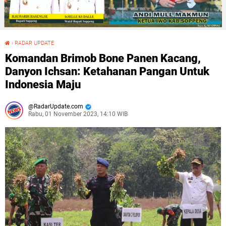
›
RADAR UPDATE
Komandan Brimob Bone Panen Kacang, Danyon Ichsan: Ketahanan Pangan Untuk Indonesia Maju
Komandan Brimob Bone Panen Kacang,
Danyon Ichsan: Ketahanan Pangan Untuk
Indonesia Maju
RadarUpdate.com
Rabu, 01 November 2023, 14:10 WIB