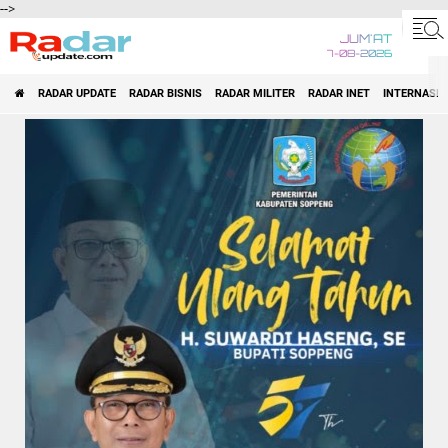
-->
JUM'AT
7-08-2026
RADAR UPDATE
RADAR BISNIS
RADAR MILITER
RADAR INET
INTERNASI