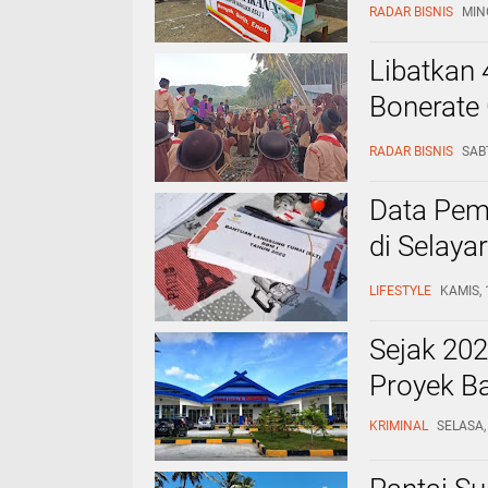
Jongkok
RADAR BISNIS
MIN
Libatkan
Bonerate 
Cleanup 
RADAR BISNIS
SAB
Data Pem
di Selaya
Menjawa
LIFESTYLE
KAMIS, 
Sejak 20
Proyek Ba
KRIMINAL
SELASA,