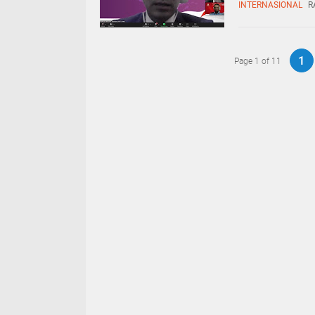
INTERNASIONAL
R
1
Page 1 of 11