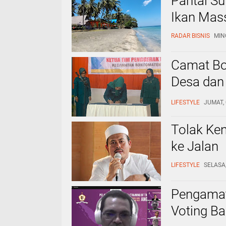
Pantai Su
Ikan Mas
RADAR BISNIS
MIN
Camat Bo
Desa da
Swalayan
LIFESTYLE
JUMAT, 
Tolak Ke
ke Jalan
LIFESTYLE
SELASA,
Pengamat 
Voting Ba