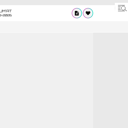
UM'AT
8-2026