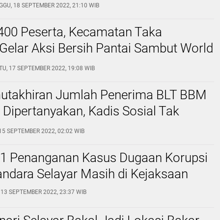
GGU, 18 SEPTEMBER 2022, 21:10 WIB
 400 Peserta, Kecamatan Taka
Gelar Aksi Bersih Pantai Sambut World
Day
TU, 17 SEPTEMBER 2022, 19:08 WIB
utakhiran Jumlah Penerima BLT BBM
r Dipertanyakan, Kadis Sosial Tak
b
15 SEPTEMBER 2022, 02:02 WIB
21 Penanganan Kasus Dugaan Korupsi
ndara Selayar Masih di Kejaksaan
 13 SEPTEMBER 2022, 23:37 WIB